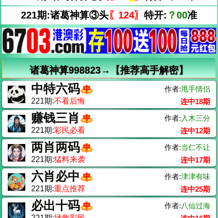
221期:诸葛神算③头
〖124〗
特开:
？00
准
诸葛神算998823→【推荐高手解密】
中特六码
作者:
甩手情侣
221期:
不看后悔
连中18期
赚钱三肖
作者:
入木三分
221期:
彩民必看
连中12期
两肖两码
作者:
当仁不让
221期:
猛料来袭
连中17期
六肖必中
作者:
津津有味
221期:
重点推荐
连中25期
必出十码
作者:
八仙过海
221期:
拯救彩民