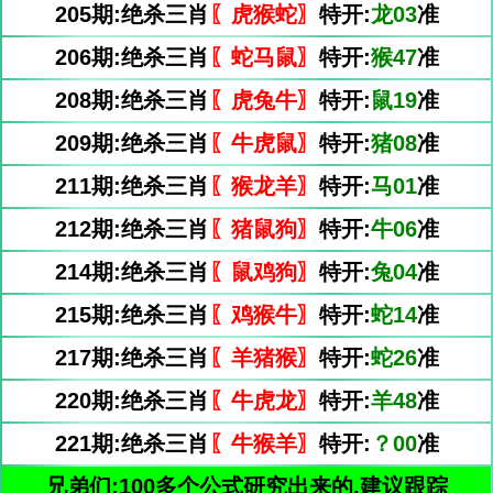
205期:绝杀三肖
〖虎猴蛇〗
特开:
龙03
准
206期:绝杀三肖
〖蛇马鼠〗
特开:
猴47
准
208期:绝杀三肖
〖虎兔牛〗
特开:
鼠19
准
209期:绝杀三肖
〖牛虎鼠〗
特开:
猪08
准
211期:绝杀三肖
〖猴龙羊〗
特开:
马01
准
212期:绝杀三肖
〖猪鼠狗〗
特开:
牛06
准
214期:绝杀三肖
〖鼠鸡狗〗
特开:
兔04
准
215期:绝杀三肖
〖鸡猴牛〗
特开:
蛇14
准
217期:绝杀三肖
〖羊猪猴〗
特开:
蛇26
准
220期:绝杀三肖
〖牛虎龙〗
特开:
羊48
准
221期:绝杀三肖
〖牛猴羊〗
特开:
？00
准
兄弟们:100多个公式研究出来的.建议跟踪