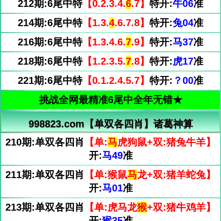
212期:6尾中特
【0.2.3.4.
6
.7】
特开:
牛06
准
214期:6尾中特
【1.3.
4
.6.7.8】
特开:
兔04
准
216期:6尾中特
【1.3.4.6.
7
.9】
特开:
马37
准
218期:6尾中特
【1.2.3.5.
7
.8】
特开:
虎17
准
221期:6尾中特
【0.1.2.4.5.7】
特开:
？00
准
挑战全网最精准6尾中全年无错★
998823.com【单双各四肖】诸葛神算
210期:单双各四肖
【单:
马
虎狗鼠+双:猪兔牛羊】
开:
马49
准
211期:单双各四肖
【单:猴鼠
马
龙+双:猪羊蛇兔】
开:
马01
准
213期:单双各四肖
【单:虎马龙
猴
+双:猪牛鸡羊】
开:
猴35
准