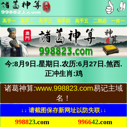
高手一
高手二
高手三
高手四
高手五
二期必
一肖一
区
区
区
区
区
开
码
今:
8
月
9
日.
星期日.
农历:
6
月
27
日.
煞
西.
正冲生肖:
鸡
诸葛神算:
www.998823.com
易记主域
名！
↓↓ 请截图保存新网址以防失联↓↓
9988
23
.
com
9966
42
.com