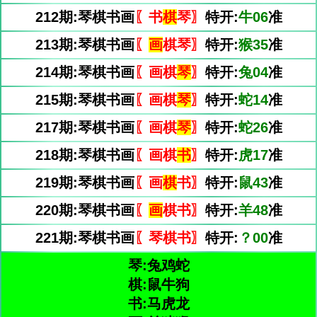
212期:琴棋书画
〖书
棋
琴〗
特开:
牛06
准
213期:琴棋书画
〖
画
棋琴〗
特开:
猴35
准
214期:琴棋书画
〖画棋
琴
〗
特开:
兔04
准
215期:琴棋书画
〖画棋
琴
〗
特开:
蛇14
准
217期:琴棋书画
〖画棋
琴
〗
特开:
蛇26
准
218期:琴棋书画
〖画棋
书
〗
特开:
虎17
准
219期:琴棋书画
〖画
棋
书〗
特开:
鼠43
准
220期:琴棋书画
〖
画
棋书〗
特开:
羊48
准
221期:琴棋书画
〖琴棋书〗
特开:
？00
准
琴:兔鸡蛇
棋:鼠牛狗
书:马虎龙