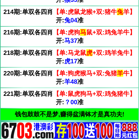
214期:单双各四肖
【单:虎鼠龙猴+双:猪牛
兔
羊】
开:
兔04
准
216期:单双各四肖
【单:虎狗
马
鼠+双:鸡兔羊牛】
开:
马37
准
218期:单双各四肖
【单:马龙鼠
虎
+双:鸡羊兔牛】
开:
虎17
准
220期:单双各四肖
【单:狗虎猴马+双:兔猪
羊
牛】
开:
羊48
准
221期:单双各四肖
【单:鼠虎狗马+双:鸡兔猪牛】
开:
？00
准
钱包鼓鼓不是梦,赚得盆满钵才是真功夫!