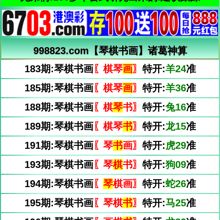
998823.com【琴棋书画】诸葛神算
183期:琴棋书画
〖棋琴
画
〗
特开:
羊24
准
185期:琴棋书画
〖棋琴
画
〗
特开:
羊36
准
188期:琴棋书画
〖棋
琴
书〗
特开:
兔16
准
189期:琴棋书画
〖棋琴
书
〗
特开:
龙15
准
191期:琴棋书画
〖琴
书
画〗
特开:
虎29
准
193期:琴棋书画
〖琴
棋
书〗
特开:
狗09
准
194期:琴棋书画
〖
琴
棋画〗
特开:
蛇26
准
195期:琴棋书画
〖琴棋
书
〗
特开:
马25
准