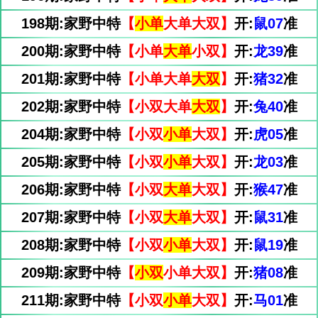
198期:家野中特
【
小单
大单大双】
开:
鼠07
准
200期:家野中特
【小单
大单
小双】
开:
龙39
准
201期:家野中特
【小单大单
大双
】
开:
猪32
准
202期:家野中特
【小双大单
大双
】
开:
兔40
准
204期:家野中特
【小双
小单
大双】
开:
虎05
准
205期:家野中特
【小双
小单
大双】
开:
龙03
准
206期:家野中特
【小双
大单
大双】
开:
猴47
准
207期:家野中特
【小双
大单
大双】
开:
鼠31
准
208期:家野中特
【小双
小单
大双】
开:
鼠19
准
209期:家野中特
【
小双
小单大双】
开:
猪08
准
211期:家野中特
【小双
小单
大双】
开:
马01
准