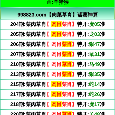
画:羊猪猴
998823.com【肉菜草肖】诸葛神算
204期:菜肉草肖
〖
肉肖
菜肖〗
特开:
虎05
准
205期:菜肉草肖
〖
肉肖
菜肖〗
特开:
龙03
准
206期:菜肉草肖
〖肉肖
菜肖
〗
特开:
猴47
准
207期:菜肉草肖
〖肉肖
菜肖
〗
特开:
鼠31
准
210期:菜肉草肖
〖肉肖
草肖
〗
特开:
马49
准
213期:菜肉草肖
〖肉肖
菜肖
〗
特开:
猴35
准
215期:菜肉草肖
〖
肉肖
菜肖〗
特开:
蛇14
准
217期:菜肉草肖
〖
肉肖
菜肖〗
特开:
蛇26
准
218期:菜肉草肖
〖
肉肖
菜肖〗
特开:
虎17
准
220期:菜肉草肖
〖肉肖
草肖
〗
特开:
羊48
准