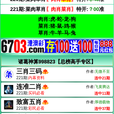
221期:菜肉草肖
〖肉肖菜肖〗
特开:
？00
准
肉肖:虎-蛇-龙-狗
菜肖:猪-鼠-鸡-猴
草肖:牛-羊-马-兔
诸葛神算998823【总榜高手专区】
三肖三码
作者:
无微不至
221期:
内幕资料
连中21期
连准二肖
作者:
飞黄腾达
221期:
买码必看
连中11期
致富五肖
作者:
厚德载物
221期:
彩民必看
连中37期