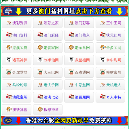
澳彩资源
澳彩之家
澳门彩客
王中王网
澳门资料
澳门彩经
澳门葡京
状元红网
港澳宝典
老管家网
老顽童网
金多宝网
诸葛神算
刘半仙网
救世祖网
掌中彩网
金虎堂网
大三巴网
百彩通网
横财富网
马经论坛
老夫子网
中彩堂网
天机老人
澳藏宝阁
澳洪七公
澳百顺网
奇人中特
澳铁算盘
报彩神童