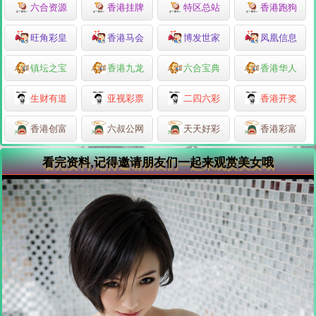
六合资源
香港挂牌
特区总站
香港跑狗
旺角彩皇
香港马会
博发世家
凤凰信息
镇坛之宝
香港九龙
六合宝典
香港华人
生财有道
亚视彩票
二四六彩
香港开奖
香港创富
六叔公网
天天好彩
香港彩富
看完资料,记得邀请朋友们一起来观赏美女哦