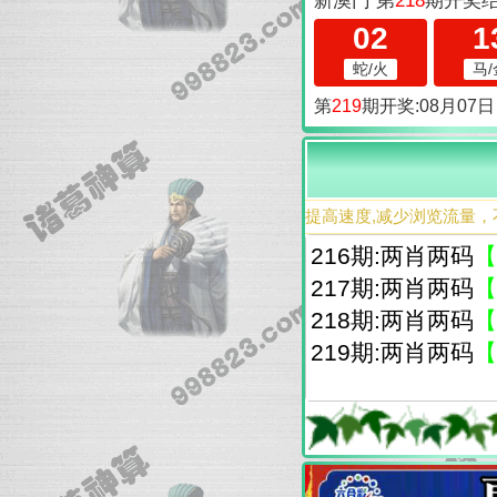
提高速度,减少浏览流量，
216期:两肖两码
【
217期:两肖两码
【
218期:两肖两码
【
219期:两肖两码
【