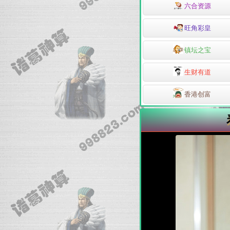
六合资源
旺角彩皇
镇坛之宝
生财有道
香港创富