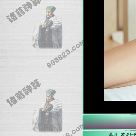
说明：本论坛