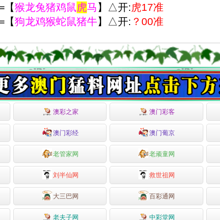
═【
猴龙兔猪鸡鼠
虎
马
】△开:
虎17准
═【
狗龙鸡猴蛇鼠猪牛
】△开:
？00准
澳彩之家
澳门彩客
澳门彩经
澳门葡京
老管家网
老顽童网
刘半仙网
救世祖网
大三巴网
百彩通网
老夫子网
中彩堂网