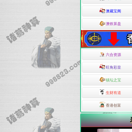
澳藏宝阁
澳铁算盘
六合资源
旺角彩皇
镇坛之宝
生财有道
香港创富