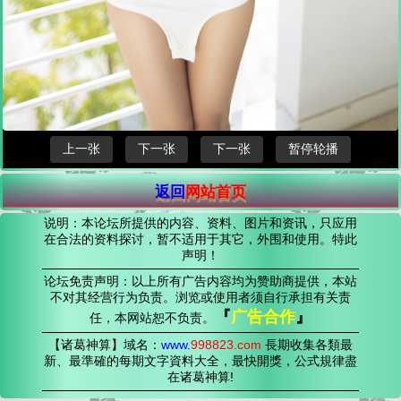
上一张
下一张
下一张
暂停轮播
返回
网站首页
说明：本论坛所提供的内容、资料、图片和资讯，只应用
在合法的资料探讨，暂不适用于其它，外围和使用。特此
声明！
论坛免责声明：以上所有广告内容均为赞助商提供，本站
不对其经营行为负责。浏览或使用者须自行承担有关责
『
广告合作
』
任，本网站恕不负责。
【诸葛神算】域名：
www.
998823
.com
長期收集各類最
新、最準確的每期文字資料大全，最快開獎，公式規律盡
在诸葛神算!