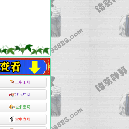
王中王网
状元红网
金多宝网
掌中彩网