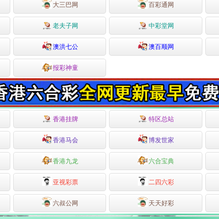
大三巴网
百彩通网
老夫子网
中彩堂网
澳洪七公
澳百顺网
报彩神童
香港挂牌
特区总站
香港马会
博发世家
香港九龙
六合宝典
亚视彩票
二四六彩
六叔公网
天天好彩