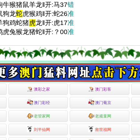
狗牛猴猪鼠羊龙‖开:马37
错
鼠狗龙
蛇
虎猴鸡‖开:蛇26
准
羊狗鸡蛇猪
虎
龙‖开:虎17
准
鸡虎兔猴龙猪蛇‖开:？00
准
澳彩之家
澳门彩客
澳门彩经
澳门葡京
老管家网
老顽童网
刘半仙网
救世祖网