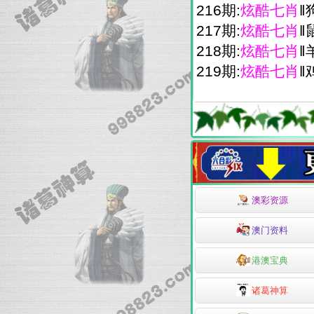
216期:
炫酷七肖
‖
217期:
炫酷七肖
‖
218期:
炫酷七肖
‖
219期:
炫酷七肖
‖
澳彩资源
澳门资料
港澳宝典
诸葛神算