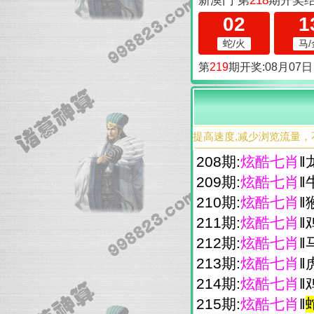
提高速度,减少浏览流量，
208期:
炫酷七肖
‖
209期:
炫酷七肖
‖
210期:
炫酷七肖
‖
211期:
炫酷七肖
‖
212期:
炫酷七肖
‖
213期:
炫酷七肖
‖
214期:
炫酷七肖
‖
215期:
炫酷七肖
‖