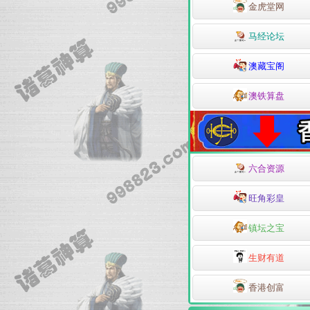
金虎堂网
马经论坛
澳藏宝阁
澳铁算盘
六合资源
旺角彩皇
镇坛之宝
生财有道
香港创富