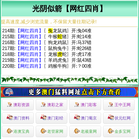
光阴似箭【网红四肖】
提高速度,减少浏览流量，不保留大量往期记录!
214期:
【网红四肖】
〖
兔
龙鼠鸡〗开:兔04准
215期:
【网红四肖】
〖牛猴
蛇
猪〗开:蛇14准
216期:
【网红四肖】
〖狗龙鸡鼠〗开:马37错
217期:
【网红四肖】
〖鼠狗兔牛〗开:蛇26错
218期:
【网红四肖】
〖龙猴
虎
蛇〗开:虎17准
219期:
【网红四肖】
〖羊鸡虎兔〗开:鼠43错
220期:
【网红四肖】
〖鸡猴牛狗〗开:？00准
澳彩资源
澳彩之家
澳门彩客
王中王网
澳门资料
澳门彩经
澳门葡京
状元红网
港澳宝典
老管家网
老顽童网
金多宝网