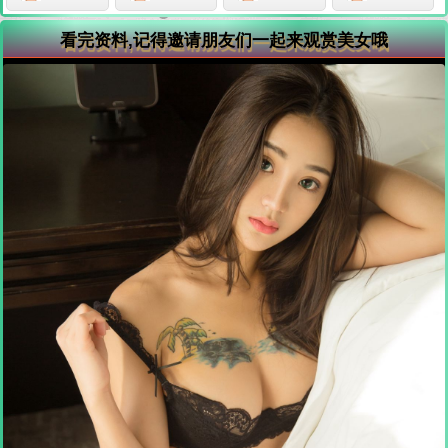
看完资料,记得邀请朋友们一起来观赏美女哦