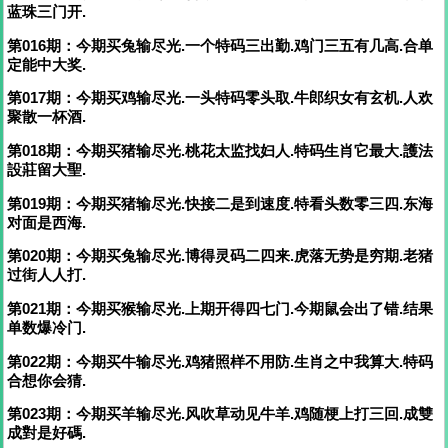
蓝珠三门开.
第016期：今期买兔输尽光.一个特码三出勤.鸡门三五有几高.合单
定能中大奖.
第017期：今期买鸡输尽光.一头特码零头取.牛郎织女有玄机.人欢
聚散一杯酒.
第018期：今期买猪输尽光.桃花太监找妇人.特码生肖它最大.護法
設莊留大聖.
第019期：今期买猪输尽光.快接二是到速度.特看头数零三四.东海
对面是西海.
第020期：今期买兔输尽光.博得灵码二四来.虎落无势是穷期.老猪
过街人人打.
第021期：今期买猴输尽光.上期开得四七门.今期鼠会出了错.结果
单数爆冷门.
第022期：今期买牛输尽光.鸡猪照样不用防.生肖之中我算大.特码
合想你会猜.
第023期：今期买羊输尽光.风吹草动见牛羊.鸡随梗上打三回.成雙
成對是好碼.