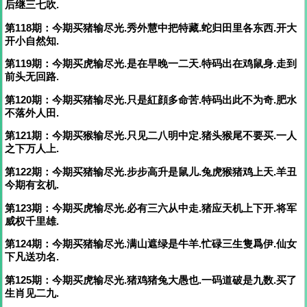
后继三七吹.
第118期：今期买猪输尽光.秀外慧中把特藏.蛇归田里各东西.开大
开小自然知.
第119期：今期买虎输尽光.是在早晚一二天.特码出在鸡鼠身.走到
前头无回路.
第120期：今期买猪输尽光.只是紅顔多命苦.特码出此不为奇.肥水
不落外人田.
第121期：今期买猴输尽光.只见二八明中定.猪头猴尾不要买.一人
之下万人上.
第122期：今期买猪输尽光.步步高升是鼠儿.兔虎猴猪鸡上天.羊丑
今期有玄机.
第123期：今期买虎输尽光.必有三六从中走.猪应天机上下开.将军
威权千里雄.
第124期：今期买猪输尽光.满山遮绿是牛羊.忙碌三生隻爲伊.仙女
下凡送功名.
第125期：今期买虎输尽光.猪鸡猪兔大愚也.一码道破是九数.买了
生肖见二九.