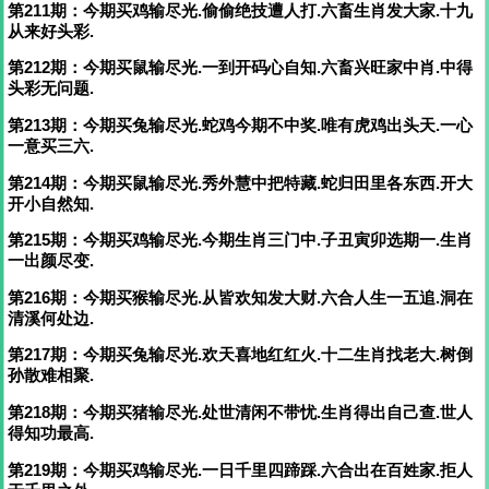
第211期：今期买鸡输尽光.偷偷绝技遭人打.六畜生肖发大家.十九
从来好头彩.
第212期：今期买鼠输尽光.一到开码心自知.六畜兴旺家中肖.中得
头彩无问题.
第213期：今期买兔输尽光.蛇鸡今期不中奖.唯有虎鸡出头天.一心
一意买三六.
第214期：今期买鼠输尽光.秀外慧中把特藏.蛇归田里各东西.开大
开小自然知.
第215期：今期买鸡输尽光.今期生肖三门中.子丑寅卯选期一.生肖
一出颜尽变.
第216期：今期买猴输尽光.从皆欢知发大财.六合人生一五追.洞在
清溪何处边.
第217期：今期买兔输尽光.欢天喜地红红火.十二生肖找老大.树倒
孙散难相聚.
第218期：今期买猪输尽光.处世清闲不带忧.生肖得出自己查.世人
得知功最高.
第219期：今期买鸡输尽光.一日千里四蹄踩.六合出在百姓家.拒人