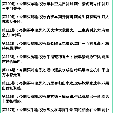
第109期：今期买羊输尽光.寒林空见日斜时.猪牛猪虎鸡肖好.斜月
三更门关开.
第110期：今期买鸡输尽光.合双本期开特码.猪虎生肖有码寻.好人
贼索反开怀.
第111期：今期买牛输尽光.天大地大我最大.十二生肖叫老大.有福
之人中特码.
第112期：今期买猪输尽光.斬蔡陽兄弟釋疑.鸡门三五有几高.守株
待兔最理智.
第113期：今期买兔输尽光.牛鬼蛇神遍天下.猴羊猪鸡必中奖.鸡凤
吉祥合民想.
第114期：今期买鸡输尽光.湖中涌泉水成柱.特码爆冷玄机中.千山
万水都走遍.
第115期：今期买马输尽光.万里春归山水欢.虎头蛇尾难成事.花果
山群妖聚義.
第116期：今期买鸡输尽光.劉玄德三顧草廬.牛鸡鸡猪出一肖.春风
十里扬州路.
第117期：今期买牛输尽光.织女在等阿牛哥.鸡蛇相会在今期.前仆