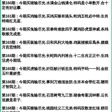
第160期：今期买猪输尽光.水满金山钱满仓.特码是小单数开.合十
定有好运攀.
第161期：今期买鸡输尽光.买鸡买猴有搞头.蛇鸡五牲必中特.生肖
特南红见蓝.
第162期：今期买兔输尽光.双拳终难敌四手.藏鸡卧虎显神威.杀鸡
敬猴无成意.
第163期：今期买鼠输尽光.日和风利大地春.鸡鼠猪猴应爲杀.嫦娥
月宫思情郎.
第164期：今期买羊输尽光.长蛇阵内列将台.十二生肖正正中.生鸡
活虎今期现.
第165期：今期买虎输尽光.奸臣献计斩忠良.特码平码一一到.金枝
玉叶最娇贵.
第166期：今期买鸡输尽光.事到万难须放胆.生肖本命带红花.聰明
才智我之上.
第167期：今期买兔输尽光.石歪树弯九三形.猪偷奇案况钟察.云长
送嫂是君子.
第168期：今期买猴输尽光.桃园结义三兄弟.特码双数发红绿.耕田