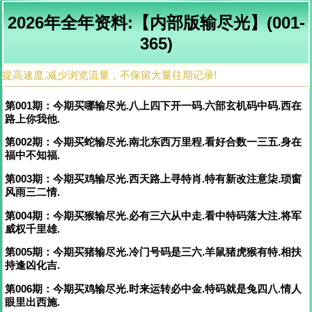
2026年全年资料:【内部版输尽光】(001-
365)
提高速度,减少浏览流量，不保留大量往期记录!
第001期：今期买哪输尽光.八上四下开一码.六部玄机码中码.西在
路上你我他.
第002期：今期买蛇输尽光.南北东西万里程.看好合数一三五.身在
福中不知福.
第003期：今期买鸡输尽光.西天路上寻特肖.特有新改注意柒.琐窗
风雨三二情.
第004期：今期买猴输尽光.必有三六从中走.看中特码落大注.将军
威权千里雄.
第005期：今期买猪输尽光.冷门号码是三六.羊鼠猪虎猴有特.相扶
持逢凶化吉.
第006期：今期买鸡输尽光.时来运转必中金.特码就是兔四八.情人
眼里出西施.