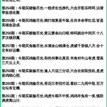
有自知之明.
第254期：今期买猪输尽光.一线求生也挣扎.六合开彩乐呵呵.沾请
带故朋友聚.
第255期：今期买鸡输尽光.精打细算是牛鼠.生肖本命带红花.皆是
英雄血染成.
第256期：今期买猴输尽光.黄云萧条白曰暗.特码就在中间开.十八
罗汉镇邪魔.
第257期：今期买兔输尽光.水满金山钱满仓.虎威千里镇八方.合十
定有好运攀.
第258期：今期买鸡输尽光.和尚何事出真言.羊角对牛山有虎.雪高
三尺云上天.
第259期：今期买鼠输尽光.逢人只说三分话.六合在前取投机.是虎
是鸡细心想.
第260期：今期买鸡输尽光.荷花兰李找竹花.看好二九明中取.百万
论坛有玄機.
第261期：今期买鼠输尽光.鸡虎今期不中奖.鸡鸡羊兔有一奖.慎防
调虎离山计.