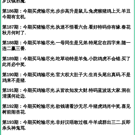
罗汉镇邪魔.
第186期：今期买虎输尽光.步步高升是鼠儿.兔虎猴猪鸡上天.羊丑
今期有玄机.
第187期：今期买猪输尽光.执迷不悟看六合.看好特码你有缘.春花
秋月何时了.
第188期：今期买羊输尽光.一母同生是兄弟.特尾定在四字来.随一
连二赢三番.
第189期：今期买马输尽光.吃草动特是羊兔.小防鸡虎不会错.买了
此肖必中奖.
第190期：今期买鸡输尽光.官大权大肚子大.生肖头尾出真码.不是
鸡来不是猪.
第191期：今期买鸡输尽光.从皆欢知发大财.特码蓝波送大家.洞在
清溪何处边.
第192期：今期买蛇输尽光.欲钱请看沙无尽.牛猪虎鸡肖中奖.喜见
树前闹杏花.
第193期：今期买蛇输尽光.非好汉唔敢过领.牛羊成群出三二.反即
杀头神鬼骂.