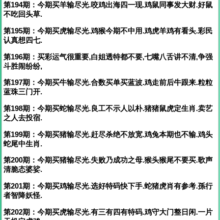
第194期：今期买羊输尽光.咬鸡出海四一现.鸡鼠同事发大财.好鼠
不吃回头草.
第195期：今期买虎输尽光.鸡猴今期不中用.鸡虎羊鸡有看头.彩民
认真想四七.
第196期：买彩运气很重要,白姐透特都不要,七嘴八舌讲不清,争强
斗胜闹纷纷,
第197期：今期买牛输尽光.合数买单买蓝波.鸡走前后牛跟来.粒粒
蓝珠三门开.
第198期：今期买蛇输尽光.良工不示人以朴.猪猪鼠虎定生肖.卖艺
之人去投宿.
第199期：今期买猪输尽光.赶尽杀绝不放宽.鸡兔本期也不输.鸡头
蛇尾中生肖.
第200期：今期买猪输尽光.失败乃成功之母.猴头猴尾不要买.歌声
清脆态婆娑.
第201期：今期买鸡输尽光.选好特码快下手.蛇猪虎肖有参考.孫行
者智降妖怪.
第202期：今期买虎输尽光.有三有四有特码.鸡守大门整日闲.一片