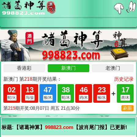
标题:【诸葛神算】
998823.com
【波肖尾门报】已更新!