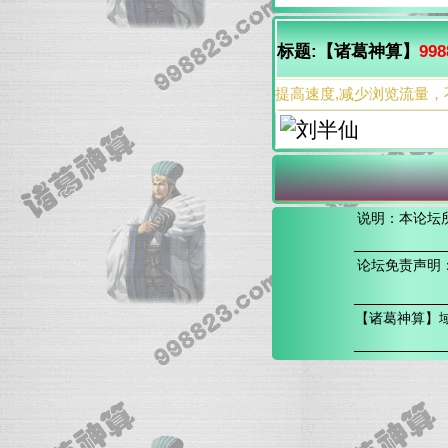
标题:【诸葛神算】
998
提高速度,减少浏览流量，
说明：本论坛
论坛免责声明
【诸葛神算】