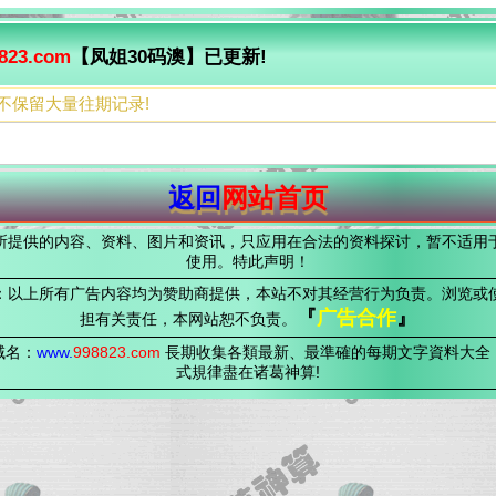
823.com
【凤姐30码澳】已更新!
不保留大量往期记录!
返回
网站首页
所提供的内容、资料、图片和资讯，只应用在合法的资料探讨，暂不适用
使用。特此声明！
：以上所有广告内容均为赞助商提供，本站不对其经营行为负责。浏览或
『
广告合作
』
担有关责任，本网站恕不负责。
域名：
www.
998823
.com
長期收集各類最新、最準確的每期文字資料大全
式規律盡在诸葛神算!