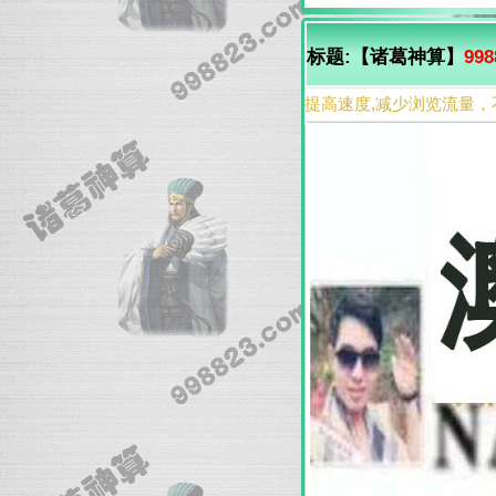
标题:【诸葛神算】
998
提高速度,减少浏览流量，