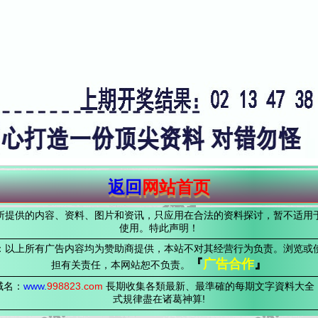
返回
网站首页
所提供的内容、资料、图片和资讯，只应用在合法的资料探讨，暂不适用
使用。特此声明！
：以上所有广告内容均为赞助商提供，本站不对其经营行为负责。浏览或
『
广告合作
』
担有关责任，本网站恕不负责。
域名：
www.
998823
.com
長期收集各類最新、最準確的每期文字資料大全
式規律盡在诸葛神算!