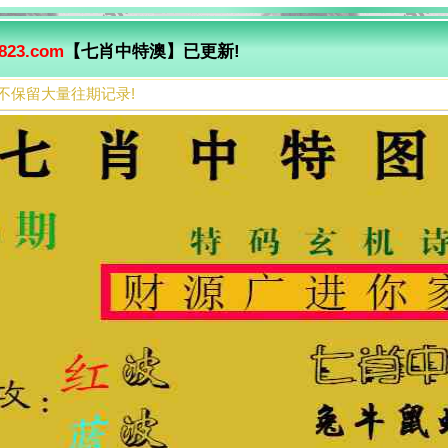
823.com
【七肖中特澳】已更新!
不保留大量往期记录!