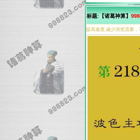
标题:【诸葛神算】
998
提高速度,减少浏览流量，