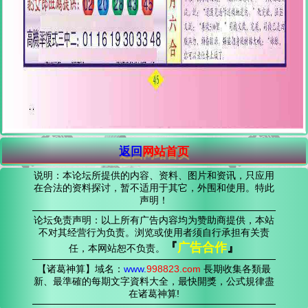
返回
网站首页
说明：本论坛所提供的内容、资料、图片和资讯，只应用
在合法的资料探讨，暂不适用于其它，外围和使用。特此
声明！
论坛免责声明：以上所有广告内容均为赞助商提供，本站
不对其经营行为负责。浏览或使用者须自行承担有关责
『
广告合作
』
任，本网站恕不负责。
【诸葛神算】域名：
www.
998823
.com
長期收集各類最
新、最準確的每期文字資料大全，最快開獎，公式規律盡
在诸葛神算!