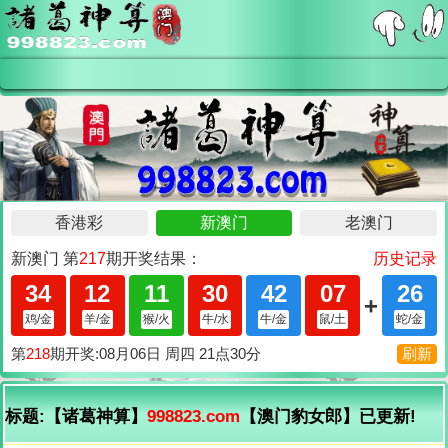
标题:【诸葛神算】
998823.com
【澳门豹女郎】已更新!