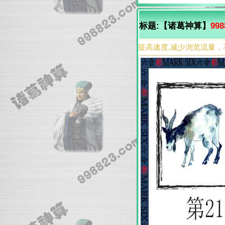
标题:【诸葛神算】
998
提高速度,减少浏览流量，