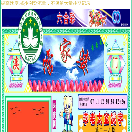
提高速度,减少浏览流量，不保留大量往期记录!