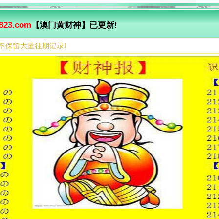
823.com
【澳门黄财神】已更新!
不保留大量往期记录!