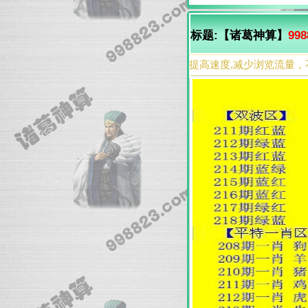
标题:【诸葛神算】
998
提高速度,减少浏览流量，