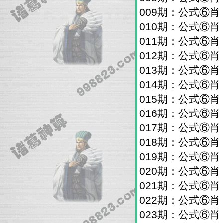
009期：公式⑥
010期：公式⑥
011期：公式⑥
012期：公式⑥
013期：公式⑥
014期：公式⑥
015期：公式⑥
016期：公式⑥
017期：公式⑥
018期：公式⑥
019期：公式⑥
020期：公式⑥
021期：公式⑥
022期：公式⑥
023期：公式⑥