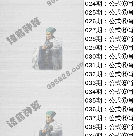
024期：公式⑥
025期：公式⑥
026期：公式⑥
027期：公式⑥
028期：公式⑥
029期：公式⑥
030期：公式⑥
031期：公式⑥
032期：公式⑥
033期：公式⑥
034期：公式⑥
035期：公式⑥
036期：公式⑥
037期：公式⑥
038期：公式⑥
039期：公式⑥