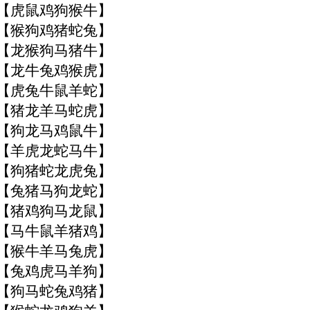
肖【虎鼠鸡狗猴牛】
肖【猴狗鸡猪蛇兔】
肖【龙猴狗马猪牛】
肖【龙牛兔鸡猴虎】
肖【虎兔牛鼠羊蛇】
肖【猪龙羊马蛇虎】
肖【狗龙马鸡鼠牛】
肖【羊虎龙蛇马牛】
肖【狗猪蛇龙虎兔】
肖【兔猪马狗龙蛇】
肖【猪鸡狗马龙鼠】
肖【马牛鼠羊猪鸡】
肖【猴牛羊马兔虎】
肖【兔鸡虎马羊狗】
肖【狗马蛇兔鸡猪】