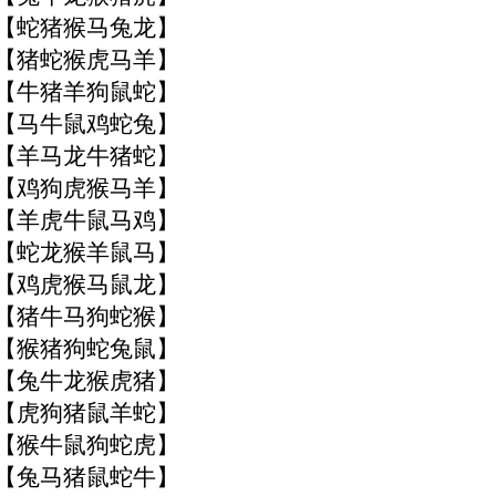
肖【蛇猪猴马兔龙】
肖【猪蛇猴虎马羊】
肖【牛猪羊狗鼠蛇】
肖【马牛鼠鸡蛇兔】
肖【羊马龙牛猪蛇】
肖【鸡狗虎猴马羊】
肖【羊虎牛鼠马鸡】
肖【蛇龙猴羊鼠马】
肖【鸡虎猴马鼠龙】
肖【猪牛马狗蛇猴】
肖【猴猪狗蛇兔鼠】
肖【兔牛龙猴虎猪】
肖【虎狗猪鼠羊蛇】
肖【猴牛鼠狗蛇虎】
肖【兔马猪鼠蛇牛】