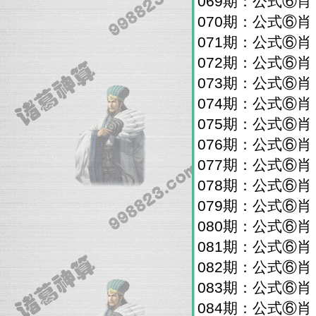
069期：公式⑥
070期：公式⑥
071期：公式⑥
072期：公式⑥
073期：公式⑥
074期：公式⑥
075期：公式⑥
076期：公式⑥
077期：公式⑥
078期：公式⑥
079期：公式⑥
080期：公式⑥
081期：公式⑥
082期：公式⑥
083期：公式⑥
084期：公式⑥