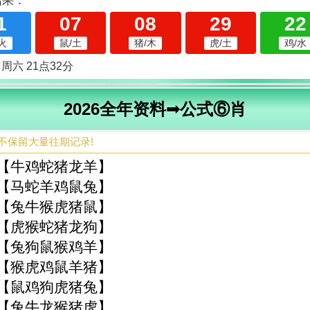
2026全年资料➟公式⑥肖
不保留大量往期记录!
肖【牛鸡蛇猪龙羊】
肖【马蛇羊鸡鼠兔】
肖【兔牛猴虎猪鼠】
肖【虎猴蛇猪龙狗】
肖【兔狗鼠猴鸡羊】
肖【猴虎鸡鼠羊猪】
肖【鼠鸡狗虎猪兔】
肖【兔牛龙猴猪虎】