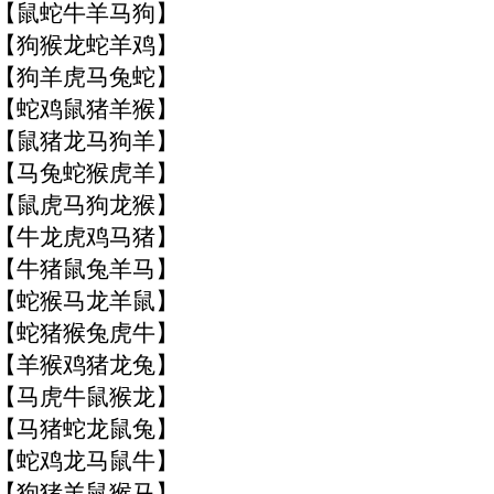
肖【鼠蛇牛羊马狗】
肖【狗猴龙蛇羊鸡】
肖【狗羊虎马兔蛇】
肖【蛇鸡鼠猪羊猴】
肖【鼠猪龙马狗羊】
肖【马兔蛇猴虎羊】
肖【鼠虎马狗龙猴】
肖【牛龙虎鸡马猪】
肖【牛猪鼠兔羊马】
肖【蛇猴马龙羊鼠】
肖【蛇猪猴兔虎牛】
肖【羊猴鸡猪龙兔】
肖【马虎牛鼠猴龙】
肖【马猪蛇龙鼠兔】
肖【蛇鸡龙马鼠牛】
肖【狗猪羊鼠猴马】