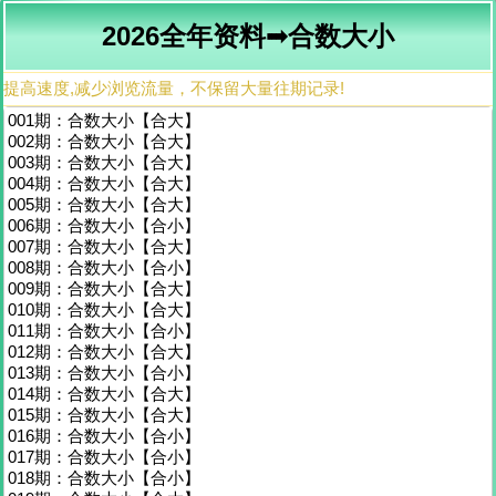
2026全年资料➟合数大小
提高速度,减少浏览流量，不保留大量往期记录!
001期：合数大小【合大】
002期：合数大小【合大】
003期：合数大小【合大】
004期：合数大小【合大】
005期：合数大小【合大】
006期：合数大小【合小】
007期：合数大小【合大】
008期：合数大小【合小】
009期：合数大小【合大】
010期：合数大小【合大】
011期：合数大小【合小】
012期：合数大小【合大】
013期：合数大小【合小】
014期：合数大小【合大】
015期：合数大小【合大】
016期：合数大小【合小】
017期：合数大小【合小】
018期：合数大小【合小】