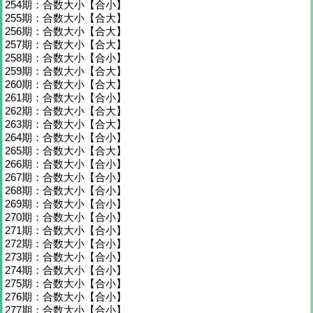
254期：合数大小【合小】
255期：合数大小【合大】
256期：合数大小【合大】
257期：合数大小【合大】
258期：合数大小【合小】
259期：合数大小【合大】
260期：合数大小【合大】
261期：合数大小【合小】
262期：合数大小【合大】
263期：合数大小【合大】
264期：合数大小【合小】
265期：合数大小【合大】
266期：合数大小【合小】
267期：合数大小【合小】
268期：合数大小【合小】
269期：合数大小【合小】
270期：合数大小【合小】
271期：合数大小【合小】
272期：合数大小【合小】
273期：合数大小【合小】
274期：合数大小【合小】
275期：合数大小【合小】
276期：合数大小【合小】
277期：合数大小【合小】