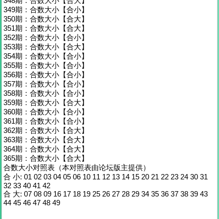
348期：合数大小【合大】
349期：合数大小【合小】
350期：合数大小【合大】
351期：合数大小【合大】
352期：合数大小【合小】
353期：合数大小【合大】
354期：合数大小【合小】
355期：合数大小【合小】
356期：合数大小【合小】
357期：合数大小【合小】
358期：合数大小【合小】
359期：合数大小【合大】
360期：合数大小【合小】
361期：合数大小【合小】
362期：合数大小【合大】
363期：合数大小【合大】
364期：合数大小【合大】
365期：合数大小【合大】
合数大小对照表（本对照表由论坛版主提供）
合 小: 01 02 03 04 05 06 10 11 12 13 14 15 20 21 22 23 24 30 31
32 33 40 41 42
合 大: 07 08 09 16 17 18 19 25 26 27 28 29 34 35 36 37 38 39 43
44 45 46 47 48 49