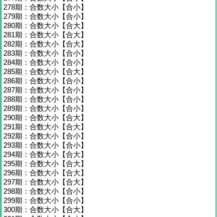
278期：合数大小【合小】
279期：合数大小【合小】
280期：合数大小【合大】
281期：合数大小【合大】
282期：合数大小【合大】
283期：合数大小【合小】
284期：合数大小【合小】
285期：合数大小【合大】
286期：合数大小【合小】
287期：合数大小【合小】
288期：合数大小【合小】
289期：合数大小【合小】
290期：合数大小【合大】
291期：合数大小【合大】
292期：合数大小【合小】
293期：合数大小【合小】
294期：合数大小【合大】
295期：合数大小【合大】
296期：合数大小【合大】
297期：合数大小【合大】
298期：合数大小【合小】
299期：合数大小【合小】
300期：合数大小【合大】