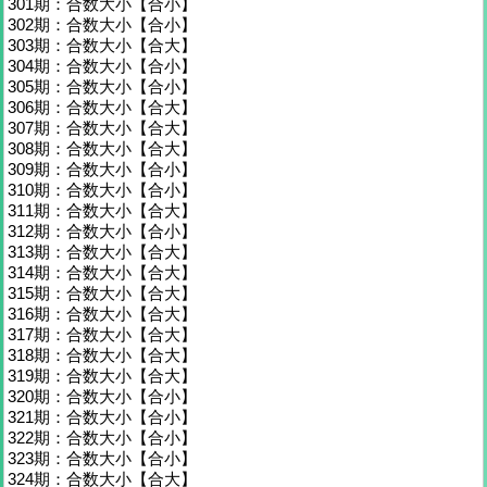
301期：合数大小【合小】
302期：合数大小【合小】
303期：合数大小【合大】
304期：合数大小【合小】
305期：合数大小【合小】
306期：合数大小【合大】
307期：合数大小【合大】
308期：合数大小【合大】
309期：合数大小【合小】
310期：合数大小【合小】
311期：合数大小【合大】
312期：合数大小【合小】
313期：合数大小【合大】
314期：合数大小【合大】
315期：合数大小【合大】
316期：合数大小【合大】
317期：合数大小【合大】
318期：合数大小【合大】
319期：合数大小【合大】
320期：合数大小【合小】
321期：合数大小【合小】
322期：合数大小【合小】
323期：合数大小【合小】
324期：合数大小【合大】