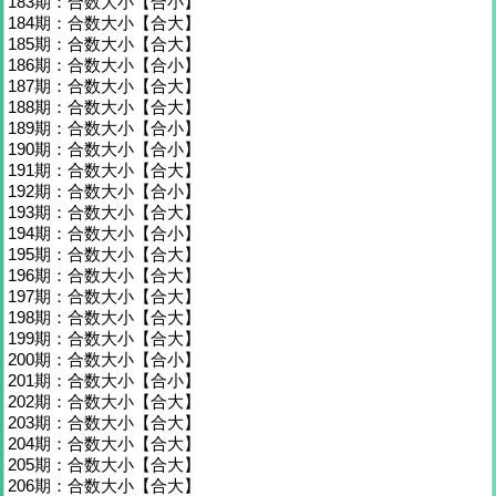
183期：合数大小【合小】
184期：合数大小【合大】
185期：合数大小【合大】
186期：合数大小【合小】
187期：合数大小【合大】
188期：合数大小【合大】
189期：合数大小【合小】
190期：合数大小【合小】
191期：合数大小【合大】
192期：合数大小【合小】
193期：合数大小【合大】
194期：合数大小【合小】
195期：合数大小【合大】
196期：合数大小【合大】
197期：合数大小【合大】
198期：合数大小【合大】
199期：合数大小【合大】
200期：合数大小【合小】
201期：合数大小【合小】
202期：合数大小【合大】
203期：合数大小【合大】
204期：合数大小【合大】
205期：合数大小【合大】
206期：合数大小【合大】