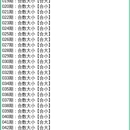
019期：合数大小【合大】
020期：合数大小【合小】
021期：合数大小【合小】
022期：合数大小【合小】
023期：合数大小【合小】
024期：合数大小【合小】
025期：合数大小【合大】
026期：合数大小【合大】
027期：合数大小【合小】
028期：合数大小【合大】
029期：合数大小【合小】
030期：合数大小【合大】
031期：合数大小【合小】
032期：合数大小【合大】
033期：合数大小【合小】
034期：合数大小【合大】
035期：合数大小【合小】
036期：合数大小【合小】
037期：合数大小【合小】
038期：合数大小【合小】
039期：合数大小【合小】
040期：合数大小【合小】
041期：合数大小【合大】
042期：合数大小【合大】